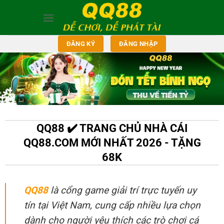
Chuyển
đến
nội
dung
ĐĂNG KÝ
ĐĂNG NHẬP
QQ88 ✔️ TRANG CHỦ NHÀ CÁI
QQ88.COM MỚI NHẤT 2026 - TẶNG
68K
QQ88
là cổng game giải trí trực tuyến uy
tín tại Việt Nam, cung cấp nhiều lựa chọn
dành cho người yêu thích các trò chơi cá